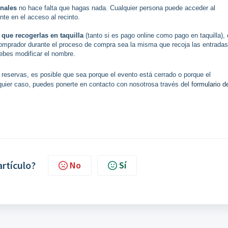
inales
no hace falta que hagas nada. Cualquier persona puede acceder al
te en el acceso al recinto.
 que recogerlas en taquilla
(tanto si es pago online como pago en taquilla), 
omprador durante el proceso de compra sea la misma que recoja las entradas.
debes modificar el nombre. 
eservas, es posible que sea porque el evento está cerrado o porque
el
quier caso, puedes ponerte en contacto con nosotrosa través del
formulario d
artículo?
No
Sí