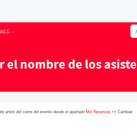
lar reserva
 el nombre de los asist
nte antes del cierre del evento desde el apartado
Mis Reservas
>> Cambiar