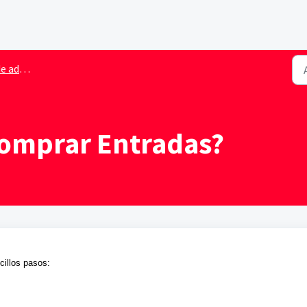
us entradas
omprar Entradas?
cillos pasos: