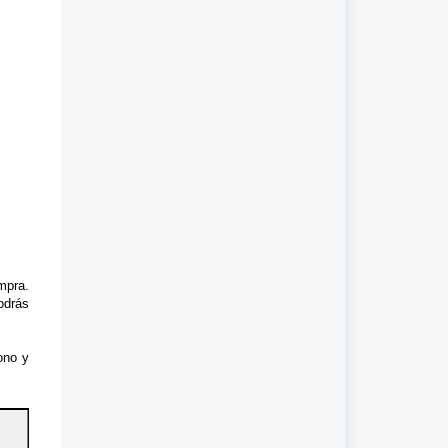
mpra.
odrás
ono y